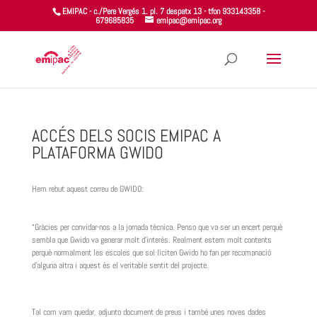
EMIPAC - c./Pere Vergés 1. pl. 7 despatx 13 - tfon 933143358 -
679685835
emipac@emipac.org
ACCÉS DELS SOCIS EMIPAC A
PLATAFORMA GWIDO
Hem rebut aquest correu de GWIDO:
“Gràcies per convidar-nos a la jornada tècnica. Penso que va ser un encert perquè
sembla que Gwido va generar molt d’interès. Realment estem molt contents
perquè normalment les escoles que sol·liciten Gwido ho fan per recomanació
d’alguna altra i aquest és el veritable sentit del projecte.
Tal com vam quedar, adjunto document de preus i també unes noves dades