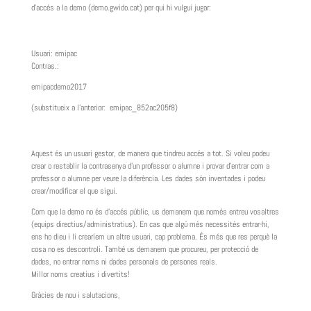
d’accés a la demo (demo.gwido.cat) per qui hi vulgui jugar:
Usuari: emipac
Contras.:
emipacdemo2017
(substitueix a l’anterior: emipac_852ac205f8)
Aquest és un usuari gestor, de manera que tindreu accés a tot. Si voleu podeu
crear o restablir la contrasenya d’un professor o alumne i provar d’entrar com a
professor o alumne per veure la diferència. Les dades són inventades i podeu
crear/modificar el que sigui.
Com que la demo no és d’accés públic, us demanem que només entreu vosaltres
(equips directius/administratius). En cas que algú més necessités entrar-hi,
ens ho dieu i li crearíem un altre usuari, cap problema. És més que res perquè la
cosa no es descontroli. També us demanem que procureu, per protecció de
dades, no entrar noms ni dades personals de persones reals.
Millor noms creatius i divertits!
Gràcies de nou i salutacions,