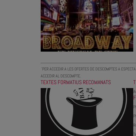
`PER ACCEDIR A LES OFERTES DE DESCOMPTES A ESPECTAC
ACCEDIR AL DESCOMPTE.
TEXTES FORMATIUS RECOMANATS
T
A
P
P
R
T