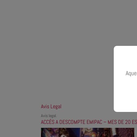
Aques
Avis Legal
Avis legal.
ACCÉS A DESCOMPTE EMIPAC – MES DE 20 E