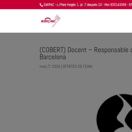
EMIPAC - c./Pere Vergés 1. pl. 7 despatx 13 - tfon 933143358 -
(COBERT) Docent – Responsable de
Barcelona
març 7, 2025
|
OFERTES DE FEINA