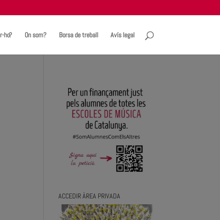
r-ho?
On som?
Borsa de treball
Avís legal
ACCEDIR ÀREA PRIVADA