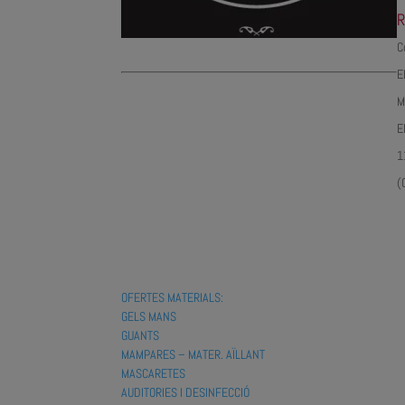
R
C
E
M
E
1
(
OFERTES MATERIALS:
GELS MANS
GUANTS
MAMPARES – MATER. AÏLLANT
MASCARETES
AUDITORIES I DESINFECCIÓ