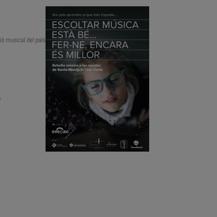
ió musical del país
a