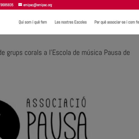
 679685835
emipac@emipac.org
Qui som i què fem
Les nostres Escoles
Per què associar-se i com fe
 grups corals a l’Escola de música Pausa de