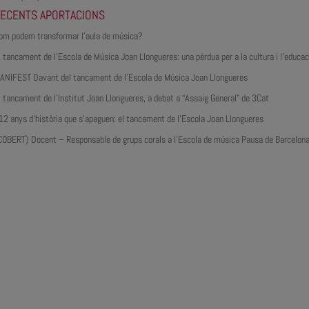
ECENTS APORTACIONS
om podem transformar l’aula de música?
l tancament de l’Escola de Música Joan Llongueres: una pèrdua per a la cultura i l’educac
ANIFEST Davant del tancament de l’Escola de Música Joan Llongueres
l tancament de l’Institut Joan Llongueres, a debat a “Assaig General” de 3Cat
12 anys d’història que s’apaguen: el tancament de l’Escola Joan Llongueres
COBERT) Docent – Responsable de grups corals a l’Escola de música Pausa de Barcelon