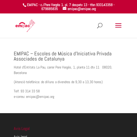
EMIPAC - c./Pere Vergés 1. pl. 7 despatx 13 - tfon 933143358 -
679685835
emipac@emipac.org
EMIPAC – Escoles de Música d’Iniciativa Privada
Associades de Catalunya
Hotel d’Entitats La Pau, carrer Pere Vergés, 1, planta 11 dtx 11 08020,
Barcelona
(Atenció telefònica: de dilluns a divendres de 9,30 a 13,30 hores)
Telf. 93 314 33 58
e-correu: emipac@emipac.org
Avis Legal
Avis legal.