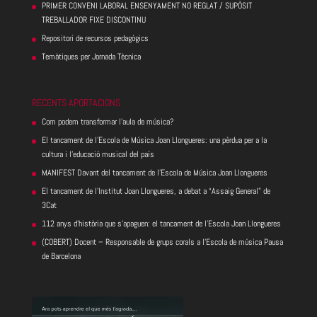
PRIMER CONVENI LABORAL ENSENYAMENT NO REGLAT / SUPÒSIT
TREBALLADOR FIXE DISCONTINU
Repositori de recursos pedagògics
Temàtiques per Jornada Tècnica
RECENTS APORTACIONS
Com podem transformar l’aula de música?
El tancament de l’Escola de Música Joan Llongueres: una pèrdua per a la
cultura i l’educació musical del país
MANIFEST Davant del tancament de l’Escola de Música Joan Llongueres
El tancament de l’Institut Joan Llongueres, a debat a “Assaig General” de
3Cat
112 anys d’història que s’apaguen: el tancament de l’Escola Joan Llongueres
(COBERT) Docent – Responsable de grups corals a l’Escola de música Pausa
de Barcelona