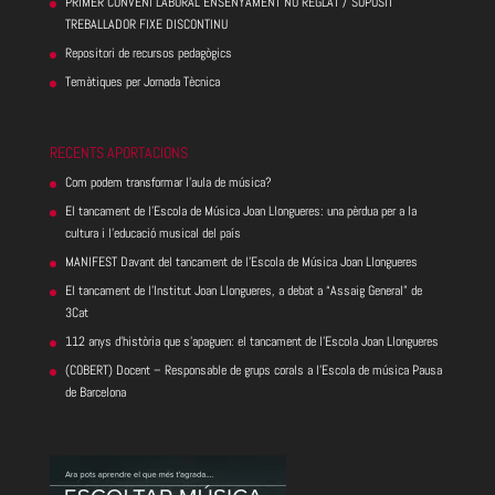
PRIMER CONVENI LABORAL ENSENYAMENT NO REGLAT / SUPÒSIT
TREBALLADOR FIXE DISCONTINU
Repositori de recursos pedagògics
Temàtiques per Jornada Tècnica
RECENTS APORTACIONS
Com podem transformar l’aula de música?
El tancament de l’Escola de Música Joan Llongueres: una pèrdua per a la
cultura i l’educació musical del país
MANIFEST Davant del tancament de l’Escola de Música Joan Llongueres
El tancament de l’Institut Joan Llongueres, a debat a “Assaig General” de
3Cat
112 anys d’història que s’apaguen: el tancament de l’Escola Joan Llongueres
(COBERT) Docent – Responsable de grups corals a l’Escola de música Pausa
de Barcelona