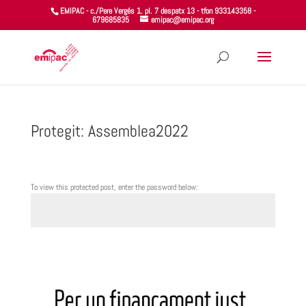
EMIPAC - c./Pere Vergés 1. pl. 7 despatx 13 - tfon 933143358 -
679685835
emipac@emipac.org
Protegit: Assemblea2022
To view this protected post, enter the password below:
Submit