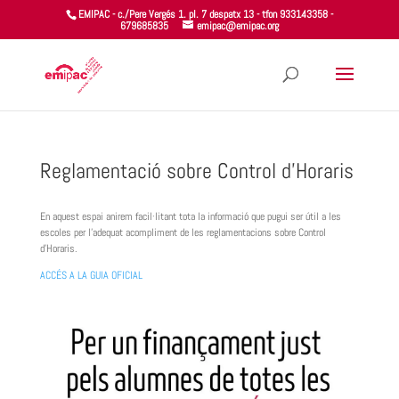
EMIPAC - c./Pere Vergés 1. pl. 7 despatx 13 - tfon 933143358 -
679685835
emipac@emipac.org
Reglamentació sobre Control d’Horaris
En aquest espai anirem facil·litant tota la informació que pugui ser útil a les
escoles per l’adequat acompliment de les reglamentacions sobre Control
d’Horaris.
ACCÉS A LA GUIA OFICIAL