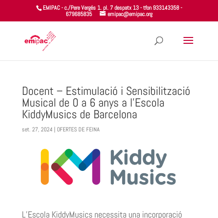
EMIPAC - c./Pere Vergés 1. pl. 7 despatx 13 - tfon 933143358 -
679685835
emipac@emipac.org
Docent – Estimulació i Sensibilització
Musical de 0 a 6 anys a l’Escola
KiddyMusics de Barcelona
set. 27, 2024
|
OFERTES DE FEINA
L’Escola
KiddyMusics
necessita una incorporació