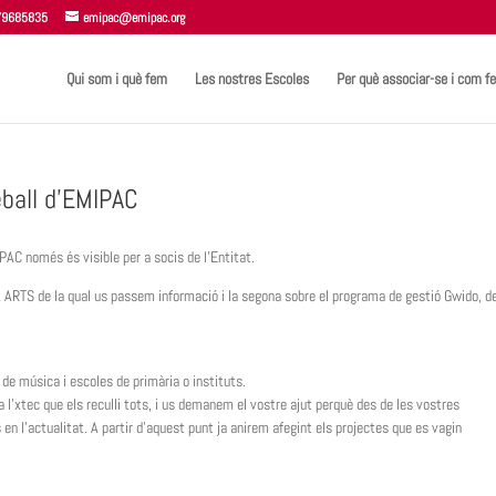
 679685835
emipac@emipac.org
Qui som i què fem
Les nostres Escoles
Per què associar-se i com fe
eball d’EMIPAC
PAC només és visible per a socis de l’Entitat.
 ARTS de la qual us passem informació i la segona sobre el programa de gestió Gwido, de
de música i escoles de primària o instituts.
 l’xtec que els reculli tots, i us demanem el vostre ajut perquè des de les vostres
 en l’actualitat. A partir d’aquest punt ja anirem afegint els projectes que es vagin