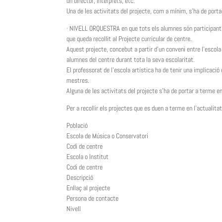
un director, intèrprets, etc.
Una de les activitats del projecte, com a mínim, s’ha de port
· NIVELL ORQUESTRA en que tots els alumnes són participants a
que queda recollit al Projecte curricular de centre.
Aquest projecte, concebut a partir d’un conveni entre l’escola i
alumnes del centre durant tota la seva escolaritat.
El professorat de l’escola artística ha de tenir una implicació 
mestres.
Alguna de les activitats del projecte s’ha de portar a terme e
Per a recollir els projectes que es duen a terme en l’actuali
Població
Escola de Música o Conservatori
Codi de centre
Escola o Institut
Codi de centre
Descripció
Enllaç al projecte
Persona de contacte
Nivell