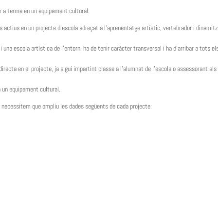
ar a terme en un equipament cultural.
ctius en un projecte d’escola adreçat a l’aprenentatge artístic, vertebrador i dinamitz
 una escola artística de l’entorn, ha de tenir caràcter transversal i ha d’arribar a tots el
directa en el projecte, ja sigui impartint classe a l’alumnat de l’escola o assessorant als
n un equipament cultural.
tat necessitem que ompliu les dades següents de cada projecte: