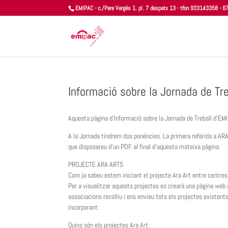
EMIPAC - c./Pere Vergés 1. pl. 7 despatx 13 - tfon 933143358 -
Informació sobre la Jornada de Tr
Aquesta pàgina d’Informació sobre la Jornada de Treball d’EMI
A la Jornada tindrem dos ponències. La primera referida a ARA
que disposareu d’un PDF al final d’aquesta mateixa pàgina.
PROJECTE ARA ARTS
Com ja sabeu estem iniciant el projecte Ara Art entre centres 
Per a visualitzar aquests projectes es crearà una pàgina web a
associacions recolliu i ens envieu tots els projectes existents
incorporant.
Quins són els projectes Ara Art: