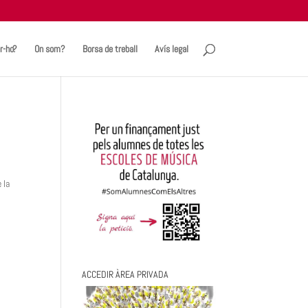
r-ho?
On som?
Borsa de treball
Avís legal
 la
ACCEDIR ÀREA PRIVADA