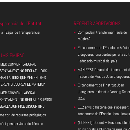
sparència de l’Entitat
RECENTS APORTACIONS
 a l’Espai de Transparència
Com podem transformar l’aula de
música?
El tancament de l’Escola de Músic
Llongueres: una pèrdua per a la cult
UMS EMIPAC
l’educació musical del país
IMER CONVENI LABORAL
MANIFEST Davant del tancament d
SENYAMENT NO REGLAT – DOS
l’Escola de Música Joan Llongueres
EBALLADORS QUE VENEN DIES
FERENTS COBREN EL MATEIX?
El tancament de l’Institut Joan
Llongueres, a debat a “Assaig Gener
IMER CONVENI LABORAL
3Cat
SENYAMENT NO REGLAT / SUPÒSIT
EBALLADOR FIXE DISCONTINU
112 anys d’història que s’apaguen: 
tancament de l’Escola Joan Llongu
ositori de recursos pedagògics
(COBERT) Docent – Responsable d
màtiques per Jornada Tècnica
grups corals a l’Escola de música 