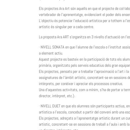
Els projectes Ara Art són aquells en que el projecte de col·labo
vertebrador de l’aprenentatge, evidenciant el poder dels ens
L’objectiu és potenciar l’educació artística per a tothom a l’e
artístic és singular per a cada centre.
La proposta Ara ART s’organitza en 3 nivells d’actuació on l’es
· NIVELL SONATA en que l’alumne de l’escola o l’institut assi
a element actiu.
Aquest projecte es basteix en la participació de tots els alum
primària, organitzats pels serveis educatius dels gran equipam
Els projectes, pensats per a treballar l’aproximació a l’art i
assignatures de l’àmbit artístic, concretant-se en sessions de 
intèrprets, per conèixer i apreciar els processos creatius.
Una d’aquestes activitats, com a mínim, s’ha de portar a terme
director, intèrpret, etc.).
· NIVELL DUET en que els alumnes són participants actius, en u
artística a l’escola, concebut a partir del conveni amb una esco
Els projectes, adreçats a l’aprenentatge artístic durant un c
artístic, concretant-se en sessions de treball a l’aula i amb la