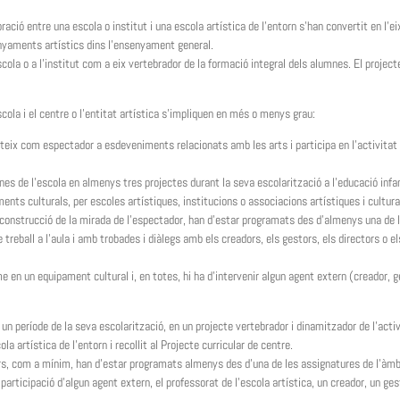
ració entre una escola o institut i una escola artística de l’entorn s’han convertit en l’ei
enyaments artístics dins l’ensenyament general.
scola o a l’institut com a eix vertebrador de la formació integral dels alumnes. El project
cola i el centre o l’entitat artística s’impliquen en més o menys grau:
steix com espectador a esdeveniments relacionats amb les arts i participa en l’activita
nes de l’escola en almenys tres projectes durant la seva escolarització a l’educació infan
ents culturals, per escoles artístiques, institucions o associacions artístiques i cultura
 la construcció de la mirada de l’espectador, han d’estar programats des d’almenys una de 
treball a l’aula i amb trobades i diàlegs amb els creadors, els gestors, els directors o el
 en un equipament cultural i, en totes, hi ha d’intervenir algun agent extern (creador, g
n període de la seva escolarització, en un projecte vertebrador i dinamitzador de l’acti
la artística de l’entorn i recollit al Projecte curricular de centre.
urs, com a mínim, han d’estar programats almenys des d’una de les assignatures de l’àmb
 participació d’algun agent extern, el professorat de l’escola artística, un creador, un ges