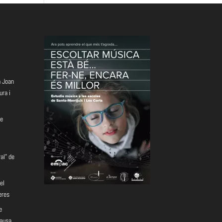
a Joan
ura i
e
al” de
el
eres
e
Pausa