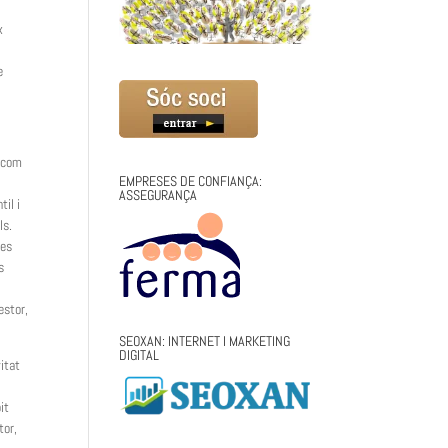
x
e
t com
EMPRESES DE CONFIANÇA:
ASSEGURANÇA
til i
ls.
les
s
estor,
SEOXAN: INTERNET I MARKETING
DIGITAL
vitat
it
tor,