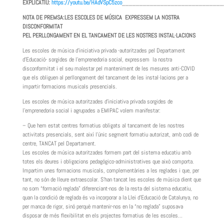
EXPLICATIU:
https://youtu.be/HAdVSpC5zco
_____________________________
NOTA DE PREMSA:LES ESCOLES DE MÚSICA EXPRESSEM LA NOSTRA
DISCONFORMITAT
PEL PERLLONGAMENT EN EL TANCAMENT DE LES NOSTRES INSTAL·LACIONS
Les escoles de música d’iniciativa privada -autoritzades pel Departament
d’Educació- sorgides de l’emprenedoria social, expressem la nostra
disconformitat i el seu malestar pel manteniment de les mesures anti-COVID
que els obliguen al perllongament del tancament de les instal·lacions per a
impartir formacions musicals presencials.
Les escoles de música autoritzades d’iniciativa privada sorgides de
l’emprenedoria social i agrupades a EMIPAC volem manifestar:
– Que hem estat centres formatius obligats al tancament de les nostres
activitats presencials, sent així l’únic segment formatiu autorizat, amb codi de
centre, TANCAT pel Departament.
Les escoles de música autoritzades formem part del sistema educatiu amb
totes els deures i obligacions pedagógico-administratives que això comporta.
Impartim unes formacions musicals, complementàries a les reglades i que, per
tant, no són de lleure extraescolar. S’han tancat les escoles de música dient que
no som “formació reglada” diferenciant-nos de la resta del sistema educatiu,
quan la condició de reglada és va incorporar a la Llei d’Educació de Catalunya, no
per manca de rigor, sinó perquè mantenir-nos en la “no reglada” suposava
disposar de més flexibilitat en els projectes formatius de les escoles…