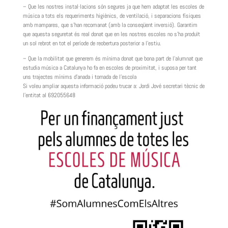
– Que les nostres instal·lacions són segures ja que hem adaptat les escoles de
música a tots els requeriments higiènics, de ventilació, i separacions físiques
amb mampares, que s’han recomanat (amb la conseqüent inversió). Garantim
que aquesta seguretat és real donat que en les nostres escoles no s’ha produït
un sol rebrot en tot el període de reobertura posterior a l’estiu.
– Que la mobilitat que generem és mínima donat que bona part de l’alumnat que
estudia música a Catalunya ho fa en escoles de proximitat, i suposa per tant
uns trajectes mínims d’anada i tornada de l’escola
Si voleu ampliar aquesta informació podeu trucar a: Jordi Jové secretari tècnic de
l’entitat al 692055648