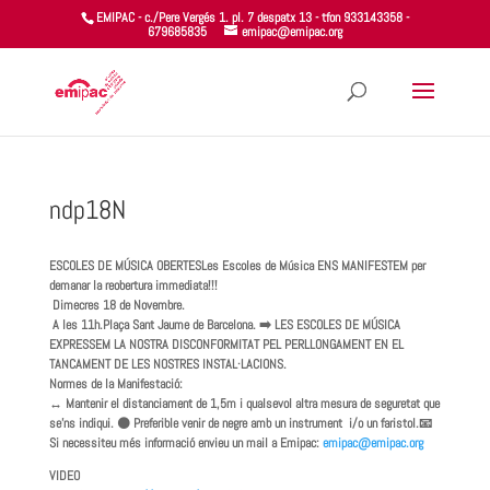
EMIPAC - c./Pere Vergés 1. pl. 7 despatx 13 - tfon 933143358 -
679685835
emipac@emipac.org
ndp18N
ESCOLES DE MÚSICA OBERTESLes Escoles de Música ENS MANIFESTEM per
demanar la reobertura immediata!!!
️ Dimecres 18 de Novembre.
A les 11h.Plaça Sant Jaume de Barcelona. ➡️ LES ESCOLES DE MÚSICA
EXPRESSEM LA NOSTRA DISCONFORMITAT PEL PERLLONGAMENT EN EL
TANCAMENT DE LES NOSTRES INSTAL·LACIONS.
Normes de la Manifestació:
↔️ Mantenir el distanciament de 1,5m i qualsevol altra mesura de seguretat que
se’ns indiqui. ⚫ Preferible venir de negre amb un instrument i/o un faristol.📧
Si necessiteu més informació envieu un mail a Emipac:
emipac@emipac.org
VIDEO