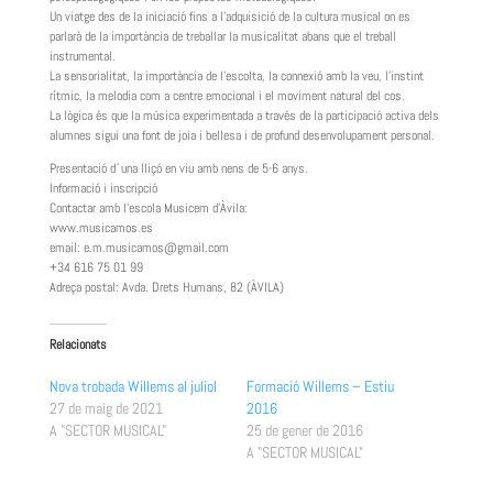
Un viatge des de la iniciació fins a l’adquisició de la cultura musical on es
parlarà de la importància de treballar la musicalitat abans que el treball
instrumental.
La sensorialitat, la importància de l’escolta, la connexió amb la veu, l’instint
rítmic, la melodia com a centre emocional i el moviment natural del cos.
La lògica és que la música experimentada a través de la participació activa dels
alumnes sigui una font de joia i bellesa i de profund desenvolupament personal.
Presentació d´una lliçó en viu amb nens de 5-6 anys.
Informació i inscripció
Contactar amb l’escola Musicem d’Àvila:
www.musicamos.es
email: e.m.musicamos@gmail.com
+34 616 75 01 99
Adreça postal: Avda. Drets Humans, 82 (ÀVILA)
Relacionats
Nova trobada Willems al juliol
Formació Willems – Estiu
27 de maig de 2021
2016
A "SECTOR MUSICAL"
25 de gener de 2016
A "SECTOR MUSICAL"