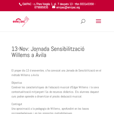
EMIPAC - c./Pere Vergés 1. pl. 7 despatx 13 - tfon 933143358 -
679685835
emipac@emipac.org
13-Nov: Jornada Sensibilització
Willems a Àvila
El proper dia 13 d enovembre, s’ha convocat una Jornada de Sensibilització en el
mètode Willems a Avila
Objectius
Conèixer les característiques de l’educació musical d’Edgar Willems i la seva
contextualització mitjançant l’ús de recursos didàctics. Els alumnes daquest
curs podran aprendre a dinamitzar el procés deducació musical.
Contingut
Una aproximació a la pedagogia de Willems, aprofundint en les bases
psicopedagògiques i en les propostes metodològiques.