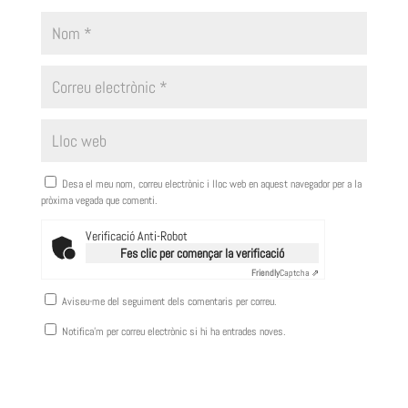
Desa el meu nom, correu electrònic i lloc web en aquest navegador per a la
pròxima vegada que comenti.
Verificació Anti-Robot
Fes clic per començar la verificació
Friendly
Captcha ⇗
Aviseu-me del seguiment dels comentaris per correu.
Notifica'm per correu electrònic si hi ha entrades noves.