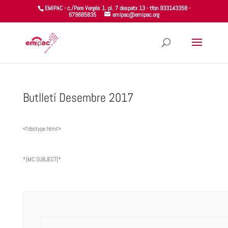
EMIPAC - c./Pere Vergés 1. pl. 7 despatx 13 - tfon 933143358 -
679685835
emipac@emipac.org
Butlletí Desembre 2017
<!doctype html>
*|MC:SUBJECT|*