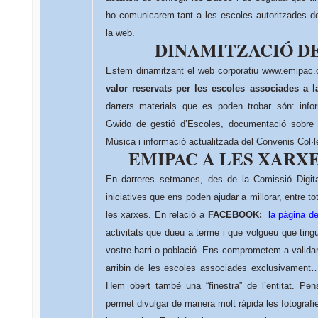
ho comunicarem tant a les escoles autoritzades d
la web.
DINAMITZACIÓ D
Estem dinamitzant el web corporatiu www.emipac
valor reservats per les escoles associades a l
darrers materials que es poden trobar són: inf
Gwido de gestió d’Escoles, documentació sobre A
Música i informació actualitzada del Convenis Col·
EMIPAC A LES XARX
En darreres setmanes, des de la Comissió Digit
iniciatives que ens poden ajudar a millorar, entre tot
les xarxes. En relació a
FACEBOOK:
la pàgina de 
activitats que dueu a terme i que volgueu que ting
vostre barri o població. Ens comprometem a validar
arribin de les escoles associades exclusivament
Hem obert també una “finestra” de l’entitat. P
permet divulgar de manera molt ràpida les fotografie