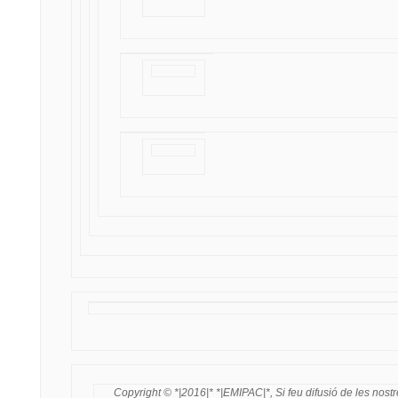
Copyright © *|2016|* *|EMIPAC|*, Si feu difusió de les nostre