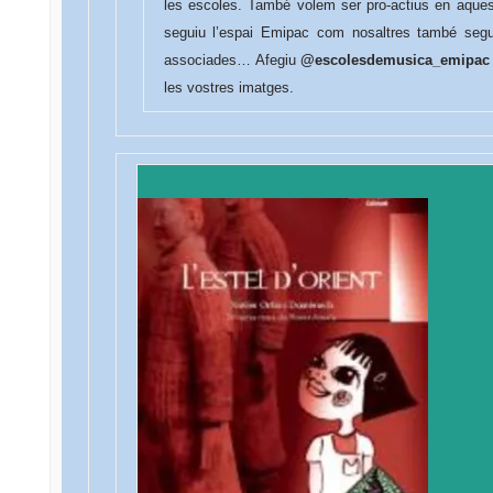
les escoles. També volem ser pro-actius en aques
seguiu l’espai Emipac com nosaltres també segu
associades… Afegiu
@escolesdemusica_emipa
les vostres imatges.