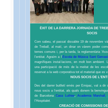
ÈXIT DE LA DARRERA JORNADA DE TRE
SOCIS
Com sabeu, el passat dissabte 19 de novembre và
de Treball, al matí, un dinar on vàrem poder com
temes comuns i, per la tarda, la reglamentària ‘As
l’entitat. Agraïm a l’
Escola de Música Sant Gervasi
magnífiques instal·lacions, en molt bon ambient
una participació de més de la meitat de les escol
reservat a la web corporativa tot el material que es va
NOUS SOCIS DE L’ENT
Des del darrer butlletí emès per Emipac, val a dir 
nous socis a l’entitat, als quals donem la benvingu
de Barcelona
Casa Luthier
,
Academia Marshall,
l’Hospitalet.
CREACIÓ DE COMISSIONS D