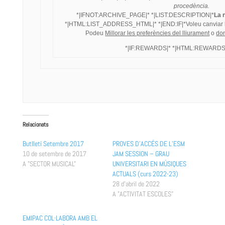
procedència.
*|IFNOT:ARCHIVE_PAGE|* *|LIST:DESCRIPTION|*
La 
*|HTML:LIST_ADDRESS_HTML|* *|END:IF|*Voleu canviar la 
Podeu
Millorar les preferències del lliurament
o
don
*|IF:REWARDS|* *|HTML:REWARDS|*
Relacionats
Butlletí Setembre 2017
PROVES D’ACCÉS DE L’ESM
10 de setembre de 2017
JAM SESSION – GRAU
A "SECTOR MUSICAL"
UNIVERSITARI EN MÚSIQUES
ACTUALS (curs 2022-23)
28 d'abril de 2022
A "ACTIVITAT ESCOLES"
EMIPAC COL·LABORA AMB EL