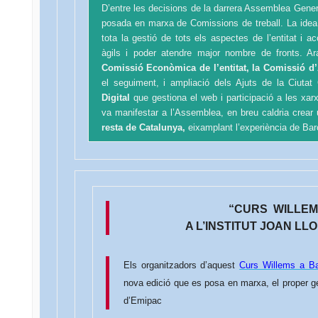
D’entre les decisions de la darrera Assemblea Gen
posada en marxa de Comissions de treball. La idea
tota la gestió de tots els aspectes de l’entitat i 
àgils i poder atendre major nombre de fronts. A
Comissió Econòmica de l’entitat, la Comissió d
el seguiment, i ampliació dels Ajuts de la Ciuta
Digital
que gestiona el web i participació a les xa
va manifestar a l’Assemblea, en breu caldria crear
resta de Catalunya,
eixamplant l’experiència de Bar
“
CURS WILLEM
A L’INSTITUT JOAN L
Els organitzadors d’aquest
Curs Willems a Ba
nova edició que es posa en marxa, el proper ge
d’Emipac