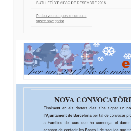
BUTLLETÍ D’EMIPAC DE DESEMBRE 2016
Podeu veure aquest e-correu al
vostre navegador
NOVA CONVOCATÒRI
Finalment en els darrers dies s’ha signat un
n
l’Ajuntament de Barcelona
per tal de convocar pr
a Famílies del curs que ha començat el darre
acabant de confegir les Bases i de seguida que tin