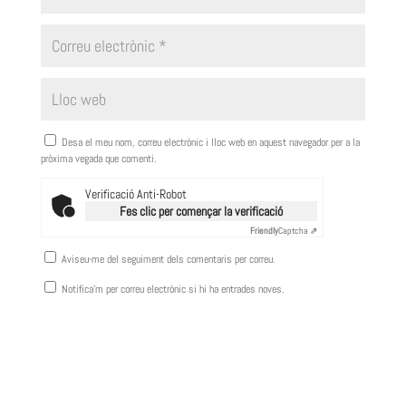
Desa el meu nom, correu electrònic i lloc web en aquest navegador per a la
pròxima vegada que comenti.
Verificació Anti-Robot
Fes clic per començar la verificació
Friendly
Captcha ⇗
Aviseu-me del seguiment dels comentaris per correu.
Notifica'm per correu electrònic si hi ha entrades noves.