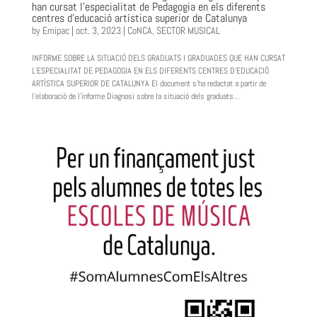
han cursat l’especialitat de Pedagogia en els diferents
centres d’educació artística superior de Catalunya
by
Emipac
|
oct. 3, 2023
|
CoNCA
,
SECTOR MUSICAL
INFORME SOBRE LA SITUACIÓ DELS GRADUATS I GRADUADES QUE HAN CURSAT
L’ESPECIALITAT DE PEDAGOGIA EN ELS DIFERENTS CENTRES D’EDUCACIÓ
ARTÍSTICA SUPERIOR DE CATALUNYA El document s’ha redactat a partir de
l’elaboració de l’informe Diagnosi sobre la situació dels graduats...