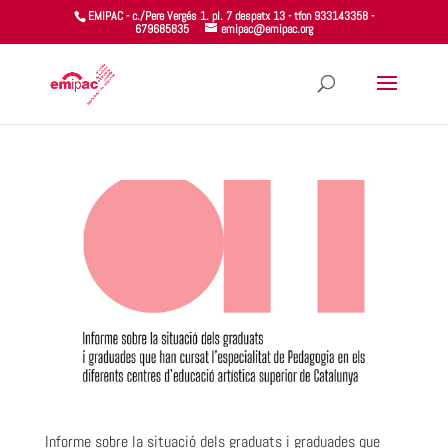
EMIPAC - c./Pere Vergés 1. pl. 7 despatx 13 - tfon 933143358 -
679685835
emipac@emipac.org
Informe sobre la situació dels graduats i graduades que