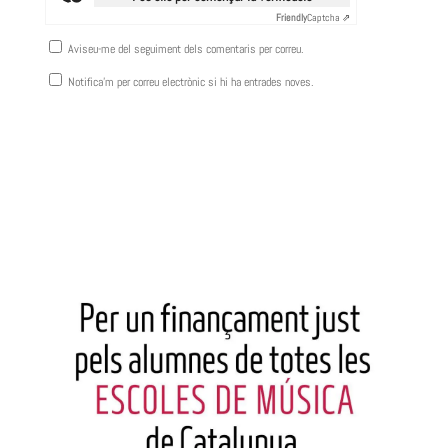
Friendly
Captcha ⇗
Aviseu-me del seguiment dels comentaris per correu.
Notifica'm per correu electrònic si hi ha entrades noves.