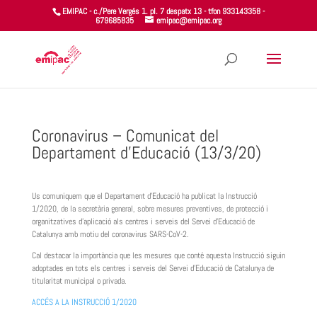
EMIPAC - c./Pere Vergés 1. pl. 7 despatx 13 - tfon 933143358 -
679685835
emipac@emipac.org
Coronavirus – Comunicat del
Departament d’Educació (13/3/20)
Us comuniquem que el Departament d’Educació ha publicat la Instrucció
1/2020, de la secretària general, sobre mesures preventives, de protecció i
organitzatives d’aplicació als centres i serveis del Servei d’Educació de
Catalunya amb motiu del coronavirus SARS-CoV-2.
Cal destacar la importància que les mesures que conté aquesta Instrucció siguin
adoptades en tots els centres i serveis del Servei d’Educació de Catalunya de
titularitat municipal o privada.
ACCÉS A LA INSTRUCCIÓ 1/2020