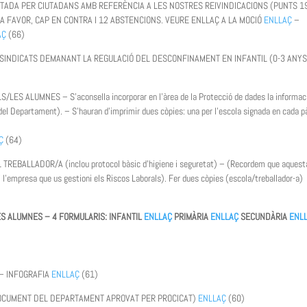
NTADA PER CIUTADANS AMB REFERÈNCIA A LES NOSTRES REIVINDICACIONS (PUNTS 19
A FAVOR, CAP EN CONTRA I 12 ABSTENCIONS. VEURE ENLLAÇ A LA MOCIÓ
ENLLAÇ
–
AÇ
(66)
I SINDICATS DEMANANT LA REGULACIÓ DEL DESCONFINAMENT EN INFANTIL (0-3 ANYS
ALUMNES – S’aconsella incorporar en l’àrea de la Protecció de dades la informaci
del Departament). – S’hauran d’imprimir dues còpies: una per l’escola signada en cada p
Ç
(64)
BALLADOR/A (inclou protocol bàsic d’higiene i seguretat) – (Recordem que aquest
i l’empresa que us gestioni els Riscos Laborals). Fer dues còpies (escola/treballador-a)
S ALUMNES – 4 FORMULARIS: INFANTIL
ENLLAÇ
PRIMÀRIA
ENLLAÇ
SECUNDÀRIA
ENL
– INFOGRAFIA
ENLLAÇ
(61)
(DOCUMENT DEL DEPARTAMENT APROVAT PER PROCICAT)
ENLLAÇ
(60)