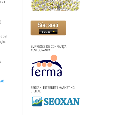
.7 I
).
ó del
àgina
EMPRESES DE CONFIANÇA:
ASSEGURANÇA
a
LAÇ
SEOXAN: INTERNET I MARKETING
DIGITAL