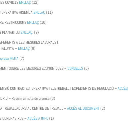
DES COVID19
ENLLAÇ
(12)
ES OPERATIVA HISENDA
ENLLAÇ
(11)
BRE RESTRICCIONS
ENLLAÇ
(10)
RS PLANARTUS
ENLLAÇ.
(9)
EFERENTS A LES MESURES LABORALS I
ATALUNYA –
ENLLAÇ
(8)
presa MMTA
(7)
AMENT SOBRE LES MESURES ECONÒMIQUES –
CONSELLS
(6)
SPENSIÓ CONTRACTES, OPERATIVA TELETREBALL I EXPEDIENTS DE REGULACIÓ –
ACCÉS
ID – Resum en nota de premsa (3)
IA TREBALLADORS AL CENTRE DE TREBALL –
ACCÉS AL DOCUMENT
(2)
S CORONAVIRUS –
ACCÈS A INFO
(1)