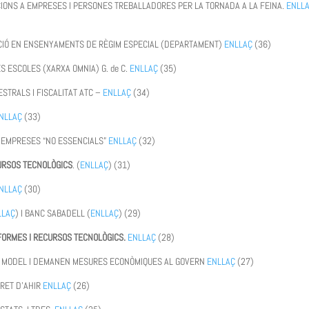
CIONS A EMPRESES I PERSONES TREBALLADORES PER LA TORNADA A LA FEINA.
ENLL
UACIÓ EN ENSENYAMENTS DE RÈGIM ESPECIAL (DEPARTAMENT)
ENLLAÇ
(36)
ES ESCOLES (XARXA OMNIA) G. de C.
ENLLAÇ
(35)
STRALS I FISCALITAT ATC –
ENLLAÇ
(34)
NLLAÇ
(33)
T EMPRESES “NO ESSENCIALS”
ENLLAÇ
(32)
URSOS TECNOLÒGICS
. (
ENLLAÇ
) (31)
NLLAÇ
(30)
LLAÇ
) I BANC SABADELL (
ENLLAÇ
) (29)
FORMES I RECURSOS TECNOLÒGICS.
ENLLAÇ
(28)
L MODEL I DEMANEN MESURES ECONÒMIQUES AL GOVERN
ENLLAÇ
(27)
RET D’AHIR
ENLLAÇ
(26)