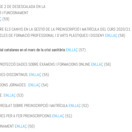
ASE 2 DE DESESCALADA EN LA
IÓ I FUNCIONAMENT
Ç
(59)
E ELS CANVIS EN LA GESTIÓ DE LA PREINSCRIPCIÓ I MATRÍCULA DEL CURS 2020/21
CICLES DE FORMACIÓ PROFESSIONAL I D’ARTS PLÀSTIQUES I DISSENY
ENLLAÇ
(58)
al catalanes en el marc de la crisi sanitària
ENLLAÇ
(57)
 PROTECCIÓ DADES SOBRE EXÀMENS I FORMACIONS ONLINE
ENLLAÇ
(56)
IXES-DISCONTINUS.
ENLLAÇ
(55)
CCIONS JORNADES .
ENLLAÇ
(54)
E.
ENLLAÇ
(53)
REGLAT SOBRE PREINSCRIPCIÓ I MATRÍCULA
ENLLAÇ
(52)
RES PER A FER PREINSCRIPCIONS
ENLLAÇ
(51)
FINAMENT
ENLLAÇ
(50)