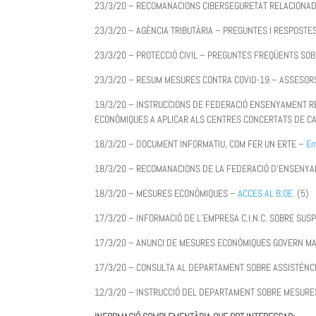
23/3/20 – RECOMANACIONS CIBERSEGURETAT RELACIONA
23/3/20 – AGÈNCIA TRIBUTÀRIA – PREGUNTES I RESPOST
23/3/20 – PROTECCIÓ CIVIL – PREGUNTES FREQÜENTS SO
23/3/20 – RESUM MESURES CONTRA COVID-19 – ASSESO
19/3/20 – INSTRUCCIONS DE FEDERACIÓ ENSENYAMENT R
ECONÒMIQUES A APLICAR ALS CENTRES CONCERTATS DE C
18/3/20 – DOCUMENT INFORMATIU, COM FER UN ERTE –
Em
18/3/20 – RECOMANACIONS DE LA FEDERACIÓ D’ENSENY
18/3/20 – MESURES ECONÒMIQUES –
ACCES AL B.OE.
(5)
17/3/20 – INFORMACIÓ DE L’EMPRESA C.I.N.C. SOBRE SU
17/3/20 – ANUNCI DE MESURES ECONÒMIQUES GOVERN MADR
17/3/20 – CONSULTA AL DEPARTAMENT SOBRE ASSISTÈNC
12/3/20 – INSTRUCCIÓ DEL DEPARTAMENT SOBRE MESURE