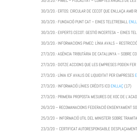
30/3/20.- PIMEC – FISCALITAT – COMPTES ANUALS DE LES
30/3/20.- ERTOS: CIRCULAR DE CECOT QUE ENLLAÇA AMB
30/3/20.- FUNDACIÓ PUNT CAT – EINES TELETREBALL
ENL
30/3/20.- EXPERTS CECOT: GESTIÓ INCERTESA – EINES T
30/3/20.- INFORMACIONS PIMEC: LÍNIA AVALS – RESTRICCI
27/3/20.- AGÈNCIA TRIBUTÀRIA DE CATALUNYA – SOBRE C
27/3/20.- DOTZE ACCIONS QUE LES EMPRESES PODEN FE
27/3/20.- LÍNIA ICF AVALIS DE LIQUIDITAT PER EMPRESES
27/3/20.- INFORMACIÓ LÍNIES CRÈDITS ICO
ENLLAÇ
(17)
27/3/20.- PRIMERA PROPOSTA MESURES DE XOC DE L’ACAD
26/3/20 – RECOMANACIONS FEDERACIÓ ENSENYAMENT S
25/3/20 – INFORMACIÓ UTIL DEL MINISTERI SOBRE TRAMIT
23/3/20 – CERTIFICAT AUTORESPONSABLE DESPLAÇAMEN