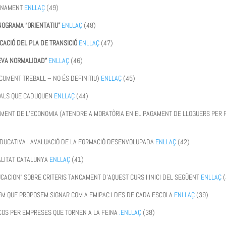
FINAMENT
ENLLAÇ
(49)
ONOGRAMA “ORIENTATIU”
ENLLAÇ
(48)
ICACIÓ DEL PLA DE TRANSICIÓ
ENLLAÇ
(47)
UEVA NORMALIDAD”
ENLLAÇ
(46)
CUMENT TREBALL – NO ÉS DEFINITIU)
ENLLAÇ
(45)
ITALS QUE CADUQUEN
ENLLAÇ
(44)
AMENT DE L’ECONOMIA (ATENDRE A MORATÒRIA EN EL PAGAMENT DE LLOGUERS PER 
 EDUCATIVA I AVALUACIÓ DE LA FORMACIÓ DESENVOLUPADA
ENLLAÇ
(42)
RALITAT CATALUNYA
ENLLAÇ
(41)
UCACION” SOBRE CRITERIS TANCAMENT D’AQUEST CURS I INICI DEL SEGÜENT
ENLLAÇ
EM QUE PROPOSEM SIGNAR COM A EMIPAC I DES DE CADA ESCOLA
ENLLAÇ
(39)
SCOS PER EMPRESES QUE TORNEN A LA FEINA
.ENLLAÇ
(38)