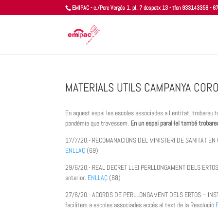
EMIPAC - c./Pere Vergés 1. pl. 7 despatx 13 - tfon 933143358 -
MATERIALS UTILS CAMPANYA COR
En aquest espai les escoles associades a l’entitat, trobareu t
pandèmia que travessem.
En un espai paral·lel també trobare
17/7/20.- RECOMANACIONS DEL MINISTERI DE SANITAT EN 
ENLLAÇ
(69)
29/6/20.- REAL DECRET LLEI PERLLONGAMENT DELS ERTOS: Real
anterior.
ENLLAÇ
(68)
27/6/20.- ACORDS DE PERLLONGAMENT DELS ERTOS – INSTRUCC
facilitem a escoles associades accés al text de la Resolució