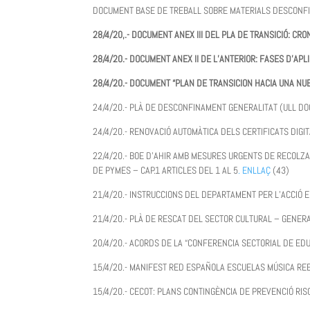
DOCUMENT BASE DE TREBALL SOBRE MATERIALS DESCON
28/4/20,.- DOCUMENT ANEX III DEL PLA DE TRANSICIÓ: CR
28/4/20.- DOCUMENT ANEX II DE L’ANTERIOR: FASES D’APL
28/4/20.- DOCUMENT “PLAN DE TRANSICION HACIA UNA N
24/4/20.- PLÀ DE DESCONFINAMENT GENERALITAT (ULL DO
24/4/20.- RENOVACIÓ AUTOMÀTICA DELS CERTIFICATS DIG
22/4/20.- BOE D’AHIR AMB MESURES URGENTS DE RECOLZ
DE PYMES – CAP.1 ARTICLES DEL 1 AL 5
. ENLLAÇ
(43)
21/4/20.- INSTRUCCIONS DEL DEPARTAMENT PER L’ACCIÓ
21/4/20.- PLÀ DE RESCAT DEL SECTOR CULTURAL – GENE
20/4/20.- ACORDS DE LA “CONFERENCIA SECTORIAL DE ED
15/4/20.- MANIFEST RED ESPAÑOLA ESCUELAS MÚSICA RE
15/4/20.- CECOT: PLANS CONTINGÈNCIA DE PREVENCIÓ RI