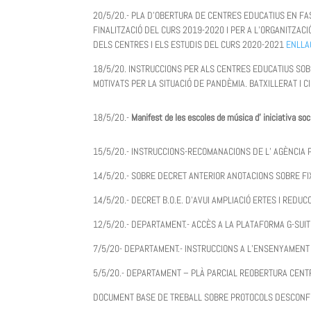
20/5/20.- PLA D’OBERTURA DE CENTRES EDUCATIUS EN F
FINALITZACIÓ DEL CURS 2019-2020 I PER A L’ORGANITZAC
DELS CENTRES I ELS ESTUDIS DEL CURS 2020-2021
ENLLA
18/5/20. INSTRUCCIONS PER ALS CENTRES EDUCATIUS SOBR
MOTIVATS PER LA SITUACIÓ DE PANDÈMIA. BATXILLERAT I 
18/5/20.-
Manifest de les escoles de música d’ iniciativa soci
15/5/20.- INSTRUCCIONS-RECOMANACIONS DE L’ AGÈNCIA
14/5/20.- SOBRE DECRET ANTERIOR ANOTACIONS SOBRE F
14/5/20.- DECRET B.O.E. D’AVUI AMPLIACIÓ ERTES I REDU
12/5/20.- DEPARTAMENT.- ACCÈS A LA PLATAFORMA G-SUIT
7/5/20- DEPARTAMENT.- INSTRUCCIONS A L’ENSENYAMENT 
5/5/20.- DEPARTAMENT – PLÀ PARCIAL REOBERTURA CENT
DOCUMENT BASE DE TREBALL SOBRE PROTOCOLS DESCON