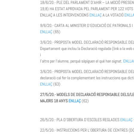
18/6/20.- PLE DEL PARLAMENT D’AHIR – LA MOCIÓ PRESE
19,8) HA ESTAT APROVADA PEL PARLAMENT PER 122 VOTS 
ENLLAÇ A LES INTERVENCIONS
ENLLAÇ
A LA VOTACIÓ
ENLL
9/6/20.- CARTA AL MINISTERI D’EDUCACIÓ DE PATRONALS 
ENLLAÇ
(65)
3/6/20.- PROPOSTA MODEL DECLARACIÓ RESPONSABLE DELS/LES 
Departament que inclou la Declaració regulada (link a la web 
i
l’altre per l’alumne, perquè sàpiguen el qué han signat.
ENLLA
3/6/20.- PROPOSTA MODEL DECLARACIÓ RESPONSABLE DEL TRE
declaració cal fer-la complementant les instruccions que dict
ENLLAÇ
(63)
27/5/20.- MODELS DE DECLARACIÓ RESPONSABLE DELS/LE
MAJORS 18 ANYS
ENLLAÇ
(62)
26/5/20.- PLA D’OBERTURA D’ESCOLES REGLADES
ENLLAÇ
22/5/20.- INSTRUCCIONS PER L’OBERTURA DE CENTRES 