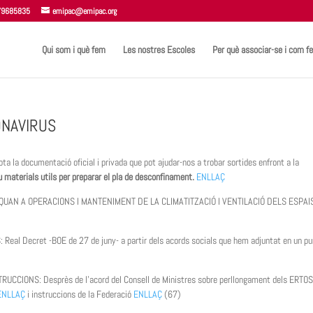
 679685835
emipac@emipac.org
Qui som i què fem
Les nostres Escoles
Per què associar-se i com fe
ONAVIRUS
ota la documentació oficial i privada que pot ajudar-nos a trobar sortides enfront a la
u materials utils per preparar el pla de desconfinament.
ENLLAÇ
QUAN A OPERACIONS I MANTENIMENT DE LA CLIMATITZACIÓ I VENTILACIÓ DELS ESPAI
 Decret -BOE de 27 de juny- a partir dels acords socials que hem adjuntat en un pu
IONS: Desprès de l’acord del Consell de Ministres sobre perllongament dels ERTO
ENLLAÇ
i instruccions de la Federació
ENLLAÇ
(67)