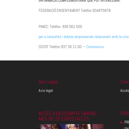
INFORMACIÓ COMPLEMENTÀRIA QUE POT INTERESSAR:
FEDERACIÓ ENSENYAMENT Telèfon 934875878
PIMEC: Telèfon 936 061 500
per a consultes i dubtes empresarials relacionats amb la cris
CECOT Telèfon 937 36 11 00 –
Coronavirus
Avis Legal
Tran
Avis legal.
Accès
ACCÉS A DESCOMPTE EMIPAC –
FÓR
MES DE 20 ESPECTACLES
PR
EN