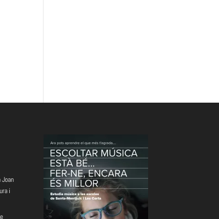
a Joan
ura i
e