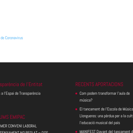
i de Coronavirus
sparència de l’Entitat
RECENTS APORTACIONS
 a l’Espai de Transparència
Com podem transformar l’aula de
música?
El tancament de l’Escola de Músic
Llongueres: una pèrdua per a la cult
UMS EMIPAC
l’educació musical del país
IMER CONVENI LABORAL
MANIFEST Davant del tancament d
SENYAMENT NO REGLAT – DOS