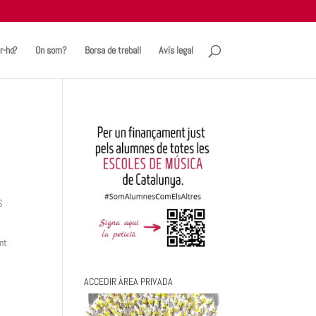
r-ho?
On som?
Borsa de treball
Avís legal
S
nt
ACCEDIR ÀREA PRIVADA
S