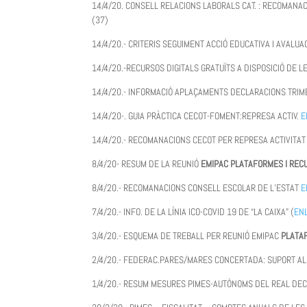
14/4/20. CONSELL RELACIONS LABORALS CAT. : RECOMANA
(37)
14/4/20.- CRITERIS SEGUIMENT ACCIÓ EDUCATIVA I AVAL
14/4/20.-RECURSOS DIGITALS GRATUÏTS A DISPOSICIÓ DE L
14/4/20.- INFORMACIÓ APLAÇAMENTS DECLARACIONS TRIME
14/4/20-. GUIA PRÀCTICA CECOT-FOMENT:REPRESA ACTIV.
E
14/4/20.- RECOMANACIONS CECOT PER REPRESA ACTIVITA
8/4/20- RESUM DE LA REUNIÓ
EMIPAC PLATAFORMES I REC
8/4/20.- RECOMANACIONS CONSELL ESCOLAR DE L’ESTAT
E
7/4/20.- INFO. DE LA LÍNIA ICO-COVID 19 DE “LA CAIXA” (
EN
3/4/20.- ESQUEMA DE TREBALL PER REUNIÓ EMIPAC
PLATA
2/4/20.- FEDERAC.PARES/MARES CONCERTADA: SUPORT A
1/4/20.- RESUM MESURES PIMES-AUTÒNOMS DEL REAL DEC