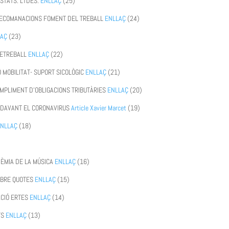
 STATS. LTDES.
ENLLAÇ
(25)
 RECOMANACIONS FOMENT DEL TREBALL
ENLLAÇ
(24)
LAÇ
(23)
ELETREBALL
ENLLAÇ
(22)
Ó MOBILITAT- SUPORT SICOLÒGIC
ENLLAÇ
(21)
OMPLIMENT D’OBLIGACIONS TRIBUTÀRIES
ENLLAÇ
(20)
R DAVANT EL CORONAVIRUS
Article Xavier Marcet
(19)
ENLLAÇ
(18)
ÈMIA DE LA MÚSICA
ENLLAÇ
(16)
OBRE QUOTES
ENLLAÇ
(15)
ACIÓ ERTES
ENLLAÇ
(14)
TS
ENLLAÇ
(13)