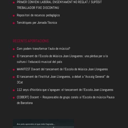
PRIMER CONVENI LABORAL ENSENYAMENT NO REGLAT / SUPÒSIT
TREBALLADOR FIXE DISCONTINU
Repositori de recursos pedagògics
Temàtiques per Jornada Tècnica
RECENTS APORTACIONS
Com podem transformar l’aula de música?
El tancament de l’Escola de Música Joan Llongueres: una pèrdua per a la
cultura i l’educació musical del país
MANIFEST Davant del tancament de l’Escola de Música Joan Llongueres
El tancament de l’Institut Joan Llongueres, a debat a “Assaig General” de
3Cat
112 anys d’història que s’apaguen: el tancament de l’Escola Joan Llongueres
(COBERT) Docent – Responsable de grups corals a l’Escola de música Pausa
de Barcelona