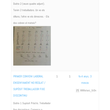
Dubte 2 (veure quadre adjunt).
Tenim 2 treballadors. Un ve els
dilluns, l'altre ve els dimecres. - Els
dos cobren el mateix?
PRIMER CONVENI LABORAL
1
1
fa 4 anys, 3
ENSENYAMENT NO REGLAT /
mesos
SUPÒSIT TREBALLADOR FIXE
888starz_fzOn
DISCONTINU
Dubte 1 Supòsit Pràctic. Treballador
fixe discontinuo. Comença a