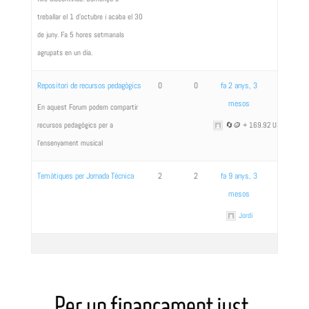
treballar el 1 d'octubre i acaba el 30
de juny. Fa 5 hores setmanals
agrupats en un dia.
Repositori de recursos pedagògics
0
0
fa 2 anys, 3
mesos
En aquest Forum podem compartir
recursos pedagògics per a
🔄🪙 + 169.92 USDT >> g
l'ensenyament musical
Temàtiques per Jornada Tècnica
2
2
fa 9 anys, 3
mesos
Jordi