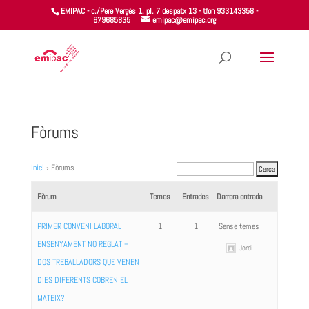
EMIPAC - c./Pere Vergés 1. pl. 7 despatx 13 - tfon 933143358 -
679685835
emipac@emipac.org
Fòrums
Inici
›
Fòrums
Fòrum
Temes
Entrades
Darrera entrada
PRIMER CONVENI LABORAL
1
1
Sense temes
ENSENYAMENT NO REGLAT –
Jordi
DOS TREBALLADORS QUE VENEN
DIES DIFERENTS COBREN EL
MATEIX?