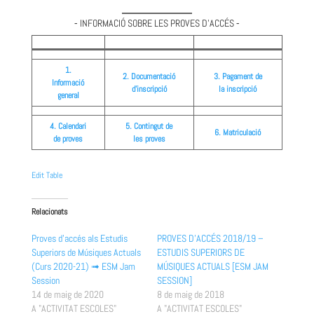
⁃ INFORMACIÓ SOBRE LES PROVES D’ACCÉS ⁃
1.
2. Documentació
3. Pagament de
Informació
d’inscripció
la inscripció
general
4. Calendari
5. Contingut de
6. Matriculació
de proves
les proves
Edit Table
Relacionats
Proves d’accés als Estudis
PROVES D’ACCÉS 2018/19 –
Superiors de Músiques Actuals
ESTUDIS SUPERIORS DE
(Curs 2020-21) ➟ ESM Jam
MÚSIQUES ACTUALS [ESM JAM
Session
SESSION]
14 de maig de 2020
8 de maig de 2018
A "ACTIVITAT ESCOLES"
A "ACTIVITAT ESCOLES"