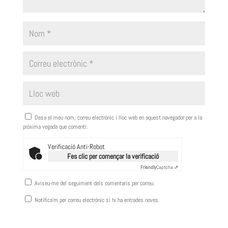
Desa el meu nom, correu electrònic i lloc web en aquest navegador per a la
pròxima vegada que comenti.
Verificació Anti-Robot
Fes clic per començar la verificació
Friendly
Captcha ⇗
Aviseu-me del seguiment dels comentaris per correu.
Notifica'm per correu electrònic si hi ha entrades noves.