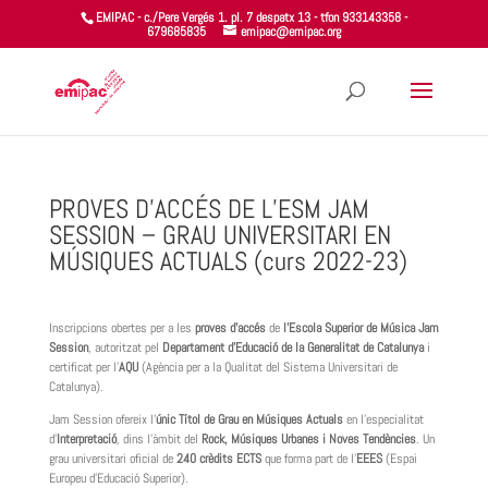
EMIPAC - c./Pere Vergés 1. pl. 7 despatx 13 - tfon 933143358 -
679685835
emipac@emipac.org
PROVES D’ACCÉS DE L’ESM JAM
SESSION – GRAU UNIVERSITARI EN
MÚSIQUES ACTUALS (curs 2022-23)
Inscripcions obertes per a les
proves d’accés
de
l’Escola Superior de Música Jam
Session
, autoritzat pel
Departament d’Educació de la Generalitat de Catalunya
i
certificat per l’
AQU
(Agència per a la Qualitat del Sistema Universitari de
Catalunya).
Jam Session ofereix l’
únic Títol de Grau en Músiques Actuals
en l’especialitat
d’
Interpretació
, dins l’àmbit del
Rock, Músiques Urbanes i Noves Tendències
. Un
grau universitari oficial de
240 crèdits ECTS
que forma part de l’
EEES
(Espai
Europeu d’Educació Superior).