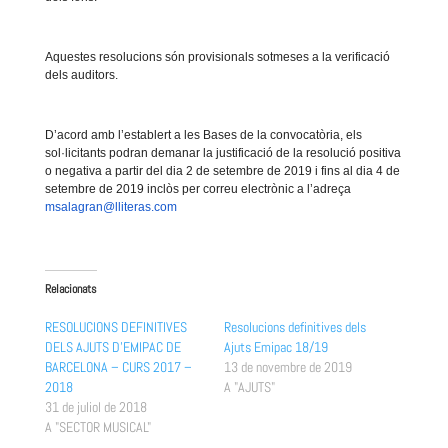
Aquestes resolucions són provisionals sotmeses a la verificació
dels auditors.
D’acord amb l’establert a les Bases de la convocatòria, el
s
sol·licitants podran demanar la justificació de la resolució positiva
o negativa a partir del dia 2 de setembre de 2019 i fins al dia 4 de
setembre de 2019 inclòs per correu electrònic a l’adreça
msalagran@lliteras.com
Relacionats
RESOLUCIONS DEFINITIVES
Resolucions definitives dels
DELS AJUTS D’EMIPAC DE
Ajuts Emipac 18/19
BARCELONA – CURS 2017 –
13 de novembre de 2019
2018
A "AJUTS"
31 de juliol de 2018
A "SECTOR MUSICAL"