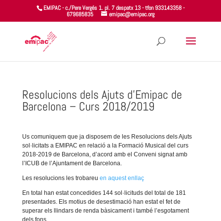
EMIPAC - c./Pere Vergés 1. pl. 7 despatx 13 - tfon 933143358 -
679685835
emipac@emipac.org
Resolucions dels Ajuts d’Emipac de
Barcelona – Curs 2018/2019
Us comuniquem que ja disposem de les Resolucions dels Ajuts
sol·licitats a EMIPAC en relació a la Formació Musical del curs
2018-2019 de Barcelona, d’acord amb el Conveni signat amb
l’ICUB de l’Ajuntament de Barcelona.
Les resolucions les trobareu
en aquest enllaç
En total han estat concedides 144 sol·licituds del total de 181
presentades.
Els motius de desestimació han estat el fet de
superar els llindars de renda bàsicament i també l’esgotament
dels fons.