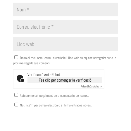
Desa el meu nom, correu electrònic i lloc web en aquest navegador per a la
pròxima vegada que comenti.
Verificació Anti-Robot
Fes clic per començar la verificació
Friendly
Captcha ⇗
Aviseu-me del seguiment dels comentaris per correu.
Notifica'm per correu electrònic si hi ha entrades noves.