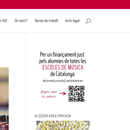
r-ho?
On som?
Borsa de treball
Avís legal
ACCEDIR ÀREA PRIVADA