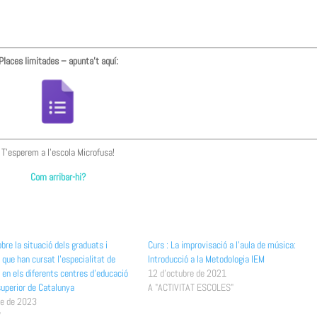
Places limitades – apunta’t aquí:
T’esperem a l’escola Microfusa!
Com arribar-hi?
bre la situació dels graduats i
Curs : La improvisació a l’aula de música:
que han cursat l’especialitat de
Introducció a la Metodologia IEM
en els diferents centres d’educació
12 d'octubre de 2021
superior de Catalunya
A "ACTIVITAT ESCOLES"
re de 2023
"