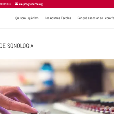
 679685835
emipac@emipac.org
Qui som i què fem
Les nostres Escoles
Per què associar-se i com fe
 DE SONOLOGIA