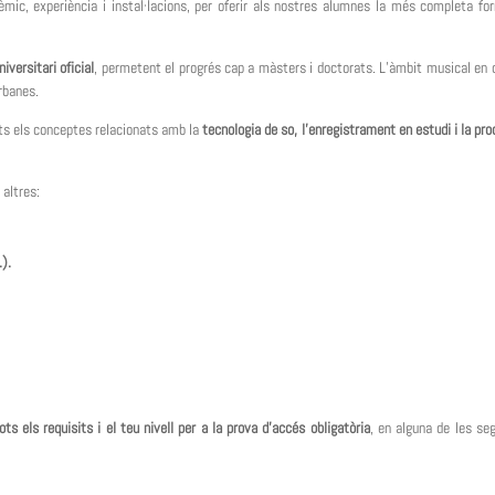
èmic, experiència i instal·lacions, per oferir als nostres alumnes la més completa fo
niversitari oficial
, permetent el progrés cap a màsters i doctorats. L’àmbit musical en 
rbanes.
ots els conceptes relacionats amb la
tecnologia de so, l’enregistrament en estudi i la pr
 altres:
.).
ts els requisits i el teu nivell per a la prova d’accés obligatòria
, en alguna de les se