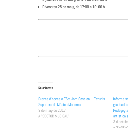
Divendres 25 de maig, de 17:00 a 19: 00 h
Relacionats
Proves d’accés a ESM Jam Session – Estudis
Informe so
Superiors de Música Moderna
graduades 
9 de maig de 2017
Pedagogia 
A "SECTOR MUSICAL"
artística 
3 d'octub
A "CoNCA