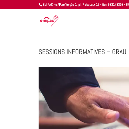
EMIPAC - c./Pere Vergés 1. pl. 7 despatx 13 - tfon 933143358 -
SESSIONS INFORMATIVES – GRAU