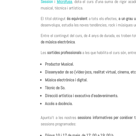
Session
i
Microfusa
, dota el curs d’una suma de rigor acad
musical, tècnica i artística.
El títol obtingut
és equivalent
a tots els efectes,
a un
grau u
desenvolupa, estudia les noves tendències, rock i músiques u
Entre el contingut del curs, de 4 anys de durada, es troben t
de música electrònica
.
Les
sortides professionals
a les que habilita el curs són, entre
Productor Musical.
Dissenyador de so (vídeo-jocs, realitat virtual, cinema, etc
Música electrònica i digital.
Tècnic de So.
Direcció artística i executiva d’esdeveniments.
Accés a docència.
Apunta’t a les nostres
sessions informatives per conèixer to
sessions programades:
Dijous 10 i 17 de maig, de 17: 00 a 19: 00 h