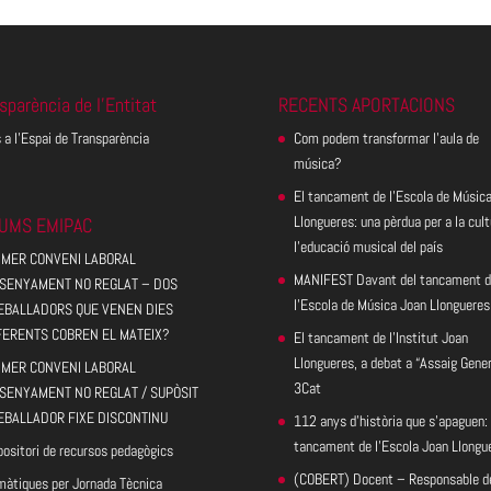
sparència de l’Entitat
RECENTS APORTACIONS
 a l’Espai de Transparència
Com podem transformar l’aula de
música?
El tancament de l’Escola de Músic
Llongueres: una pèrdua per a la cult
UMS EMIPAC
l’educació musical del país
IMER CONVENI LABORAL
MANIFEST Davant del tancament d
SENYAMENT NO REGLAT – DOS
l’Escola de Música Joan Llongueres
EBALLADORS QUE VENEN DIES
FERENTS COBREN EL MATEIX?
El tancament de l’Institut Joan
Llongueres, a debat a “Assaig Gener
IMER CONVENI LABORAL
3Cat
SENYAMENT NO REGLAT / SUPÒSIT
EBALLADOR FIXE DISCONTINU
112 anys d’història que s’apaguen: 
tancament de l’Escola Joan Llongu
ositori de recursos pedagògics
(COBERT) Docent – Responsable d
màtiques per Jornada Tècnica