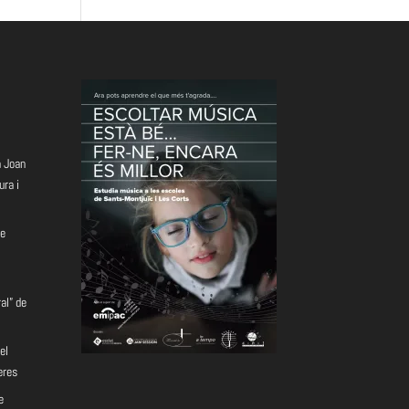
a Joan
ura i
e
al” de
el
eres
e