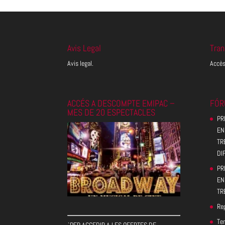
Avis Legal
Tran
Avis legal.
Accès
ACCÉS A DESCOMPTE EMIPAC –
FÓR
MES DE 20 ESPECTACLES
PR
EN
TR
DI
PR
EN
TR
Rep
Te
`PER ACCEDIR A LES OFERTES DE